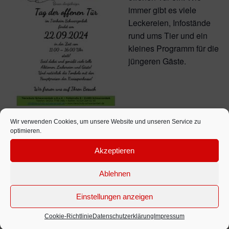
immer gibt es viele
Leckereien, Infostände
rund ums Tier und ein
kleines Programm für die
jüngeren Gäste.
Wir verwenden Cookies, um unsere Website und unseren Service zu
optimieren.
Zum Kalender hinzufügen
Akzeptieren
Ablehnen
DETAILS
Datum:
Einstellungen anzeigen
22. September 2024
Zeit:
Cookie-Richtlinie
Datenschutzerklärung
Impressum