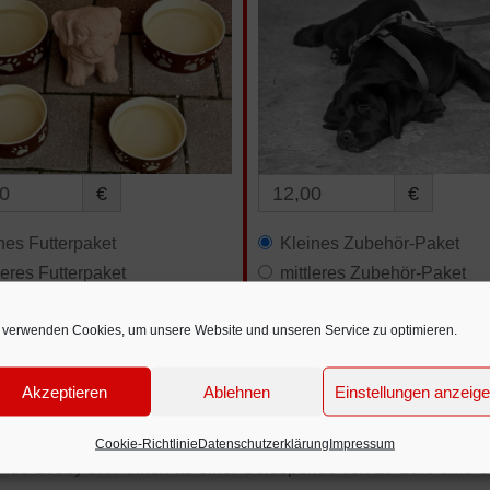
0
€
12,00
€
nes Futterpaket
Kleines Zubehör-Paket
leres Futterpaket
mittleres Zubehör-Paket
ßes Futterpaket
großes Zubehör-Paket
 verwenden Cookies, um unsere Website und unseren Service zu optimieren.
t spenden
Jetzt spenden
Akzeptieren
Ablehnen
Einstellungen anzeig
Cookie-Richtlinie
Datenschutzerklärung
Impressum
unde-Lobby e.V. Ihnen ab einer Geldspende von 20 Euro eine 