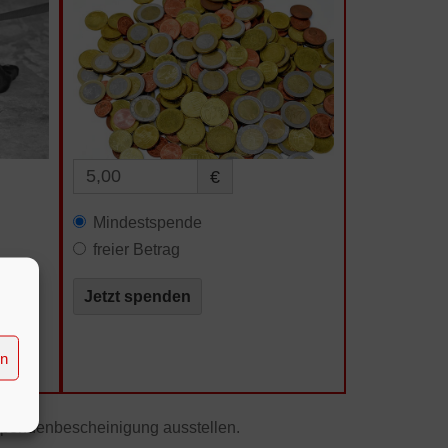
€
Mindestspende
freier Betrag
Jetzt spenden
en
Spendenbescheinigung ausstellen.