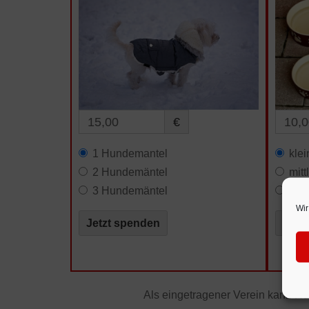
15,00
€
10,0
1 Hundemantel
klei
2 Hundemäntel
mitt
3 Hundemäntel
gro
Wir
Jetzt spenden
Jetz
Als eingetragener Verein kann H