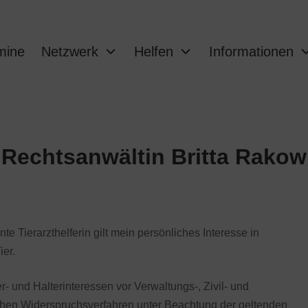
mine
Netzwerk
Helfen
Informationen
Rechtsanwältin Britta Rakow
te Tierarzthelferin gilt mein persönliches Interesse in
er.
- und Halterinteressen vor Verwaltungs-, Zivil- und
lichen Widerspruchsverfahren unter Beachtung der geltenden