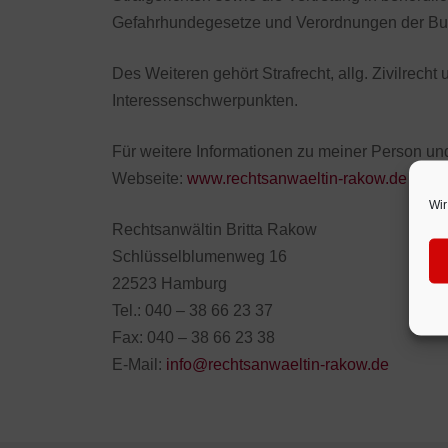
Gefahrhundegesetze und Verordnungen der Bu
Des Weiteren gehört Strafrecht, allg. Zivilrec
Interessenschwerpunkten.
Für weitere Informationen zu meiner Person u
Webseite:
www.rechtsanwaeltin-rakow.de
Wir
Rechtsanwältin Britta Rakow
Schlüsselblumenweg 16
22523 Hamburg
Tel.: 040 – 38 66 23 37
Fax: 040 – 38 66 23 38
E-Mail:
info@rechtsanwaeltin-rakow.de