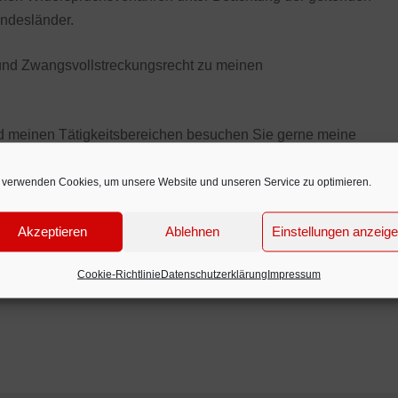
ndesländer.
ht und Zwangsvollstreckungsrecht zu meinen
nd meinen Tätigkeitsbereichen besuchen Sie gerne meine
 verwenden Cookies, um unsere Website und unseren Service zu optimieren.
Akzeptieren
Ablehnen
Einstellungen anzeig
Cookie-Richtlinie
Datenschutzerklärung
Impressum