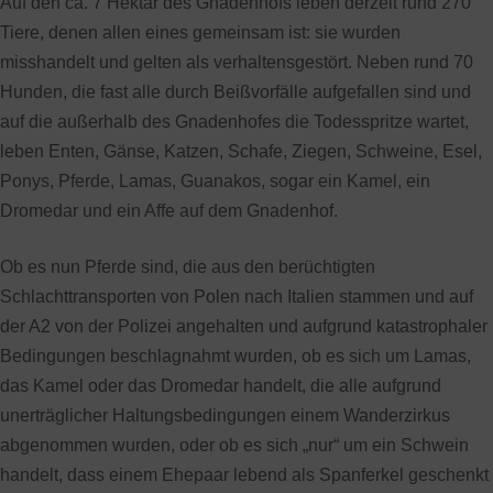
Auf den ca. 7 Hektar des Gnadenhofs leben derzeit rund 270
Tiere, denen allen eines gemeinsam ist: sie wurden
misshandelt und gelten als verhaltensgestört. Neben rund 70
Hunden, die fast alle durch Beißvorfälle aufgefallen sind und
auf die außerhalb des Gnadenhofes die Todesspritze wartet,
leben Enten, Gänse, Katzen, Schafe, Ziegen, Schweine, Esel,
Ponys, Pferde, Lamas, Guanakos, sogar ein Kamel, ein
Dromedar und ein Affe auf dem Gnadenhof.
Ob es nun Pferde sind, die aus den berüchtigten
Schlachttransporten von Polen nach Italien stammen und auf
der A2 von der Polizei angehalten und aufgrund katastrophaler
Bedingungen beschlagnahmt wurden, ob es sich um Lamas,
das Kamel oder das Dromedar handelt, die alle aufgrund
unerträglicher Haltungsbedingungen einem Wanderzirkus
abgenommen wurden, oder ob es sich „nur“ um ein Schwein
handelt, dass einem Ehepaar lebend als Spanferkel geschenkt