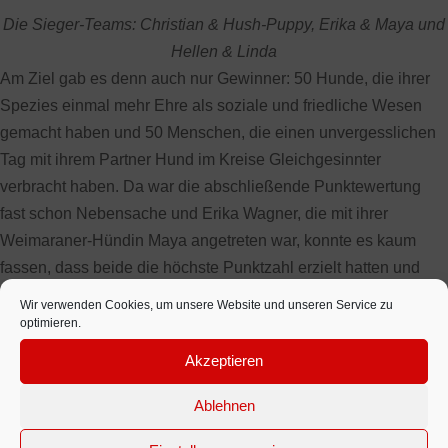
Die Sieger-Teams: Christian & Hush-Puppy, Erika & Maya und
Hellen & Linda
Am Ziel gab es denn auch nur Gewinner: 50 Hunde, die ihrer
Spezies einmal mehr Ehre als soziale und friedliche Wesen
gemacht haben und 50 Menschen, die einen unvergesslichen
Tag mit ihrem Partner Hund im Kreise Gleichgesinnter
verbracht haben. Da war die abschließende Punktewertung
fast schon Nebensache und Erika Wagner, die mit ihrer
Weimaraner-Hündin Maya angetreten war, konnte es kaum
fassen, dass beide die höchste Punktzahl erzielt hatten und
dafür den Siegerpokal mit nach Hause nehmen durften. Die
Wir verwenden Cookies, um unsere Website und unseren Service zu
Zweit- und Drittplatzierten – Hellen Höllger mit Linda und
optimieren.
Christian Lüthje mit dem blinden Hush-Puppy – mussten
Akzeptieren
aufgrund des Punktegleichstands mit einer Stechfrage ermittelt
werden. Besondere Anerkennung galt auch Inga Gröndahl, die
Ablehnen
mit ihrem Blindenführhund Miky angetreten war und