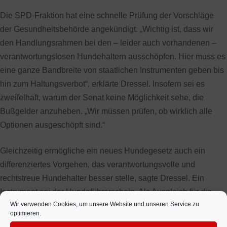
Die SPD-Fraktion hat eine schnelle Prüfung der Vorschläge
der Gesundheitsbehörde angekündigt. „Wichtig ist, dass wir
den Handlungsrahmen bei den – leider auch vorhandenen –
verantwortungslosen Hundehaltern ausschöpfen. Hier muss es
eine ganze Bandbreite von staatlichen Instrumenten geben bis
hin zum Haltungsverbot“, erklärte Dressel. Insofern sei es
zweifelhaft, warum der Senat keine Möglichkeit sehe, die
Bußgelder anzuheben. „Wir müssen prüfen, ob wirklich alle
Optionen ausgeschöpft sind.“
Gleichzeitig ermögliche ein neues Hundegesetz auch ein
differenziertes Vorgehen, das verantwortungsvolle und
rechtstreue Hundehalter besser stelle, sagte Dressel. Ein
Instrument sei der Hundeführerschein. Als Ausgleich für die
Wir verwenden Cookies, um unsere Website und unseren Service zu
verschärfte Leinenpflicht sei zudem die Schaffung von
optimieren.
genügend und geeigneten Hundefreilaufflächen von