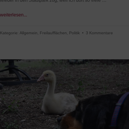
wieder in den Stadtpark zog, weil ich dort so viele …
weiterlesen...
Kategorie:
Allgemein
,
Freilaufflächen
,
Politik
•
3 Kommentare