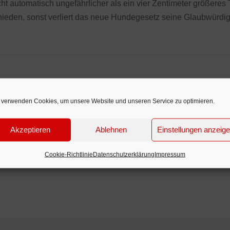
ht automatisch ungefährlicher als ein vier Zentimeter größeres
schieden, sonst verliert das neue Hundegesetz seine Glaubwürdi
 verwenden Cookies, um unsere Website und unseren Service zu optimieren.
Akzeptieren
Ablehnen
Einstellungen anzeig
Cookie-Richtlinie
Datenschutzerklärung
Impressum