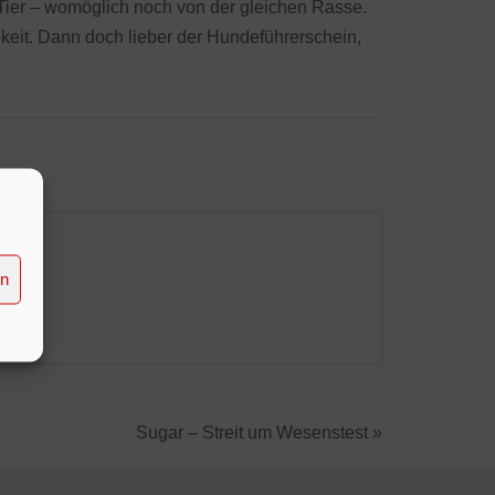
 Tier – womöglich noch von der gleichen Rasse.
gkeit. Dann doch lieber der Hundeführerschein,
en
Sugar – Streit um Wesenstest »