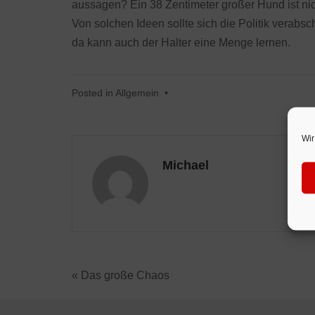
aussagen? Ein 38 Zentimeter großer Hund ist nic
Von solchen Ideen sollte sich die Politik verab
da kann auch der Halter eine Menge lernen.
Posted in
Allgemein
•
Wir
Michael
« Das große Chaos