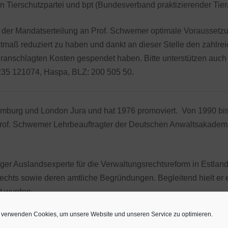
Tierschutzpartei und bpt (Bundesverband praktizierender Tier
t der Mandatserteilung an Prof. Schwemer optimale Voraussetz
stmaß reduziert zu haben und dankt an dieser Stelle den zahl
r veranschlagten Kosten gespendet haben. Bitte unterstützen a
235 121074, Haspa, BLZ: 200 505 50.
Hamburg und London Jura und hat 1976 promoviert. Von 1990 bis 
Prof. Schwemer Lehrbeauftragter der Deutschen Anwaltsakademie
ger Auslandsexperte für die Verwaltungsrechtsreform in Estland
echts sowie deren amtliche Begründungen. Begleitend hielt er e
t wurden.
 verwenden Cookies, um unsere Website und unseren Service zu optimieren.
rfahren vor dem Bundesverfassungsgericht im Wege der Verfas