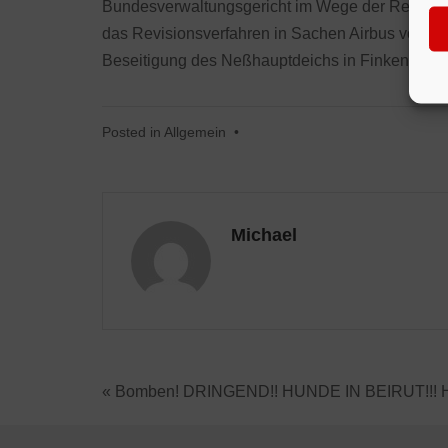
Bundesverwaltungsgericht im Wege der Revision
das Revisionsverfahren in Sachen Airbus vor d
Beseitigung des Neßhauptdeichs in Finkenwerde
Posted in
Allgemein
•
Michael
« Bomben! DRINGEND!! HUNDE IN BEIRUT!!! HI