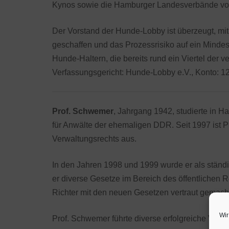
Kynos sowie die Hamburger Landesverbände von 
Der Vorstand der Hunde-Lobby ist überzeugt, mi
geschaffen und das Prozessrisiko auf ein Minde
Hunde-Haltern, die bereits rund ein Viertel de
Verfassungsgericht: Hunde-Lobby e.V., Konto: 1
Prof. Schwemer
, Jahrgang 1942, studierte in 
für Anwälte der ehemaligen DDR. Seit 1997 ist 
Verwaltungsrechts aus.
In den Jahren 1998 und 1999 wurde er als ständi
er diverse Gesetze im Bereich des öffentlichen R
Richter mit den neuen Gesetzen vertraut gemach
Wir
Prof. Schwemer führte diverse erfolgreiche Ve