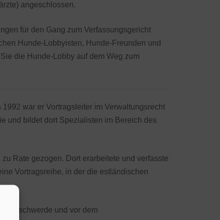
ärzte) angeschlossen.
ungen für den Gang zum Verfassungsgericht
reichen Hunde-Lobbyisten, Hunde-Freunden und
uch Sie die Hunde-Lobby auf dem Weg zum
1992 war er Vortragsleiter im Verwaltungsrecht
 und bildet dort Spezialisten im Bereich des
 zu Rate gezogen. Dort erarbeitete und verfasste
ine Vortragsreihe, in der die estländischen
sungsbeschwerde und vor dem