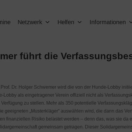
mine
Netzwerk
Helfen
Informationen
emer führt die Verfassungsb
Prof. Dr. Holger Schwemer wird die von der Hunde-Lobby init
Lobby als eingetragener Verein offiziell nicht als Verfassungs
 Verfügung zu stellen. Mehr als 350 potentielle Verfassungsklä
ie geeigneten „Musterkläger“ auswählen wird, die dann das Ver
ten finanziellen Risiko belastet werden – denn das, was sie d
 Solidargemeinschaft gemeinsam getragen. Dieser Solidargemei