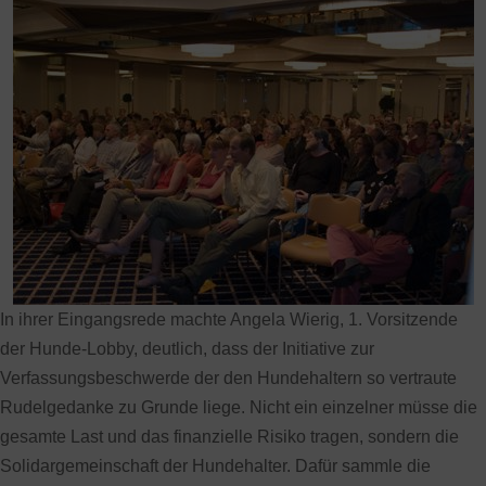
In ihrer Eingangsrede machte Angela Wierig, 1. Vorsitzende
der Hunde-Lobby, deutlich, dass der Initiative zur
Verfassungsbeschwerde der den Hundehaltern so vertraute
Rudelgedanke zu Grunde liege. Nicht ein einzelner müsse die
gesamte Last und das finanzielle Risiko tragen, sondern die
Solidargemeinschaft der Hundehalter. Dafür sammle die