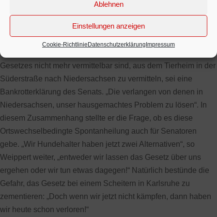
Leinenzwangs bezeichnete er als „ungedeckten Scheck“, weil
Ablehnen
sämtliche Bezirke artikuliert hätten, der Globalrichtlinie
Einstellungen anzeigen
hinsichtlich weiterer Flächen, Wege und Pfade für
Führerscheininhaber nicht nachkommen zu wollen. Die Idee,
Cookie-Richtlinie
Datenschutzerklärung
Impressum
so genannte „Kampfhunde“, die in Hamburg aufgrund des
Gesetzes nicht mehr vermittelbar sind, aus dem Tierheim in der
Süderstraße nach Niedersachsen zu vermitteln, sei eine
Bankrotterklärung des Senats. „Die verlangen von denen in
Niedersachsen, unser hausgemachtes Problem zu lösen“. In
diesem Zusammenhang stellte er die Frage, ob es diese
Ortswechselbedingte Spontanheilung auch für Senatoren
gebe. „Wir Hundehalter haben jetzt zwei Alternativen“, so
Weippert weiter, „entweder wir lassen das Gesetz über uns
ergehen oder wir tun etwas dagegen!“ Natürlich bestünde die
Gefahr, das Gesetz bei einem Scheitern in Karlsruhe zu
zementieren: „Doch wenn wir jetzt nicht kämpfen, dann haben
wir heute schon verloren!“