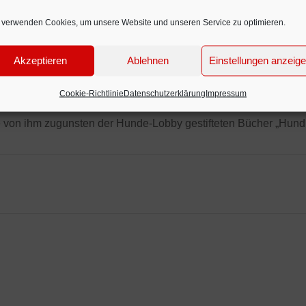
 verwenden Cookies, um unsere Website und unseren Service zu optimieren.
 des neuen Hundegesetzes auf entspannte Freizeit mit dem Vier
armen Semmeln und etliche entnervte Hundehalter unterzeichnet
Akzeptieren
Ablehnen
Einstellungen anzeig
Cookie-Richtlinie
Datenschutzerklärung
Impressum
her, als sich der bekannte Schauspieler und Hundeexperte Ge
e von ihm zugunsten der Hunde-Lobby gestifteten Bücher „Hund 