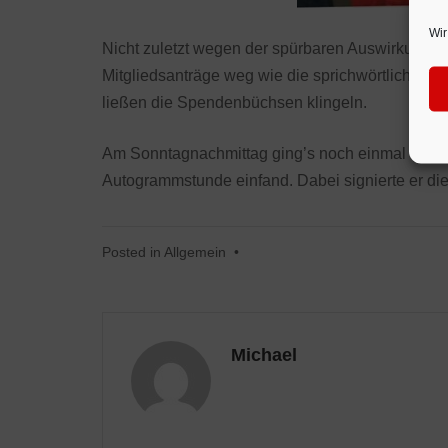
Wir
Nicht zuletzt wegen der spürbaren Auswirkungen
Mitgliedsanträge weg wie die sprichwörtlichen w
ließen die Spendenbüchsen klingeln.
Am Sonntagnachmittag ging’s noch einmal hoch 
Autogrammstunde einfand. Dabei signierte er di
Posted in
Allgemein
•
Michael