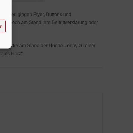
beiner, gingen Flyer, Buttons und
en noch am Stand ihre Beitrittserklärung oder
en
rt Haucke am Stand der Hunde-Lobby zu einer
aufs Herz“.