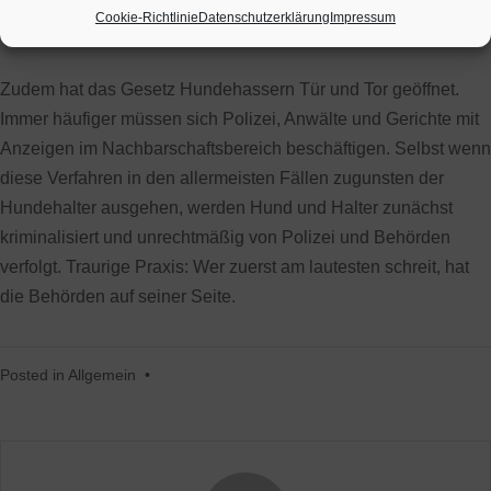
184.000 Euro für die Gehorsamsprüfung und knapp 50.000
Cookie-Richtlinie
Datenschutzerklärung
Impressum
Euro an Gebühren zahlen mussten.
Zudem hat das Gesetz Hundehassern Tür und Tor geöffnet.
Immer häufiger müssen sich Polizei, Anwälte und Gerichte mit
Anzeigen im Nachbarschaftsbereich beschäftigen. Selbst wenn
diese Verfahren in den allermeisten Fällen zugunsten der
Hundehalter ausgehen, werden Hund und Halter zunächst
kriminalisiert und unrechtmäßig von Polizei und Behörden
verfolgt. Traurige Praxis: Wer zuerst am lautesten schreit, hat
die Behörden auf seiner Seite.
Posted in
Allgemein
•