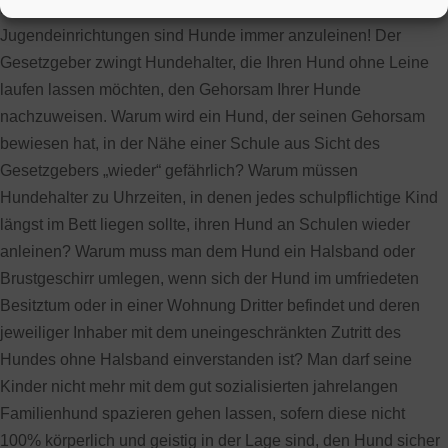
Nähe von Schulen, Spielplätzen, Kinder- und
Jugendeinrichtungen sind Hunde immer anzuleinen! Der
Gesetzgeber zwingt Hundehalter, die Ihren Hund ohne Leine
laufen lassen möchten, den Gehorsam Ihrer Hunde
nachzuweisen. Warum wird ein Hund, der seinen Gehorsam
bewiesen hat, in der Nähe einer Schule aus Sicht des
Gesetzgebers „wieder“ gefährlich? Warum müssen
Hundehalter zu Uhrzeiten, in denen jedes schulpflichtige Kind
längst im Bett liegen sollte, ihren Hund an Schulen wieder
anleinen? Warum muss man dem Hund ein Halsband oder
Brustgeschirr umlegen, wenn sich der Hund im umfriedeten
Besitztum oder in einer Wohnung Dritter befindet und deren
jeweiliger Inhaber mit dem uneingeschränkten Zutritt des
Hundes ohne Halsband einverstanden ist? Man darf seine
Kinder nicht mehr mit dem gut sozialisierten jahrelangen
Familienhund spazieren gehen lassen, sofern diese nicht
100% körperlich und geistig in der Lage sind, den Hund sicher