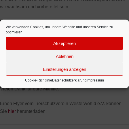
wir wachsam und vorbereitet sein.
Weitere Infos unter:
Wir verwenden Cookies, um unsere Website und unseren Service zu
optimieren.
www.verschwundene-haustiere.de
Akzeptieren
www.haustierdiebstahl-in-deutschland.de
www.katzenfreunde-gegen-katzenklau.de
Ablehnen
Eine bundesweite neue Vereinsgründung ist geplant.
Einstellungen anzeigen
Interessierte sind herzlich willkommen.
Cookie-Richtlinie
Datenschutzerklärung
Impressum
Vielen Dank für eure Mithilfe.
Einen Flyer vom Tierschutzverein Westerwohld e.V. können
Sie
hier
herunterladen.