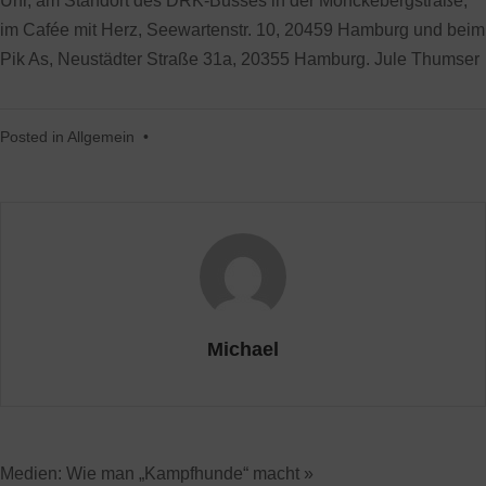
Uhr, am Standort des DRK-Busses in der Mönckebergstraße,
im Cafée mit Herz, Seewartenstr. 10, 20459 Hamburg und beim
Pik As, Neustädter Straße 31a, 20355 Hamburg. Jule Thumser
Posted in
Allgemein
•
Michael
Medien: Wie man „Kampfhunde“ macht »