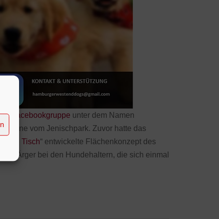
eine
Facebookgruppe
unter dem Namen
en
aufzone vom Jenischpark. Zuvor hatte das
unden Tisch
“ entwickelte Flächenkonzept des
 für Ärger bei den Hundehaltern, die sich einmal