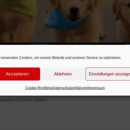
 verwenden Cookies, um unsere Website und unseren Service zu optimieren.
h jetzt auch die Hundehalter im Hamburger Westen. Sie haben 
Akzeptieren
Ablehnen
Einstellungen anzeig
ln fleißig
Unterschriften
gegen die Abschaffung der Hundefreil
huss Grün, Naturschutz und Sport mehrheitlich das nach dem „
r
Cookie-Richtlinie
Datenschutzerklärung
Impressum
die Verlagerung der beliebten Freilaufzone im Jenischpark sorgt
ausgeschlossen fühlen.