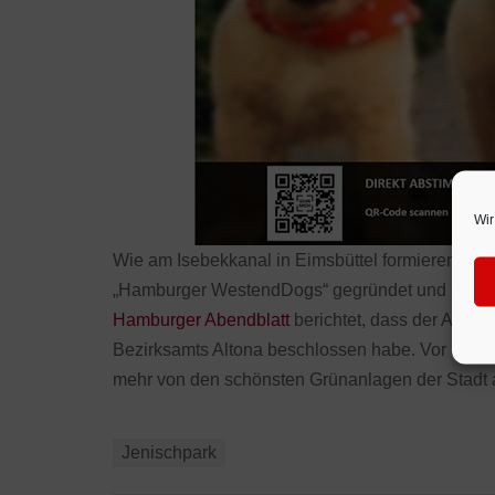
Wir
Wie am Isebekkanal in Eimsbüttel formieren sic
„Hamburger WestendDogs“ gegründet und samme
Hamburger Abendblatt
berichtet, dass der Aussc
Bezirksamts Altona beschlossen habe. Vor allem 
mehr von den schönsten Grünanlagen der Stadt 
Jenischpark