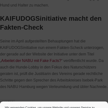
Hund und Halter zu machen.
KAIFUDOGSinitiative macht den
Fakten-Check
Seine im April aufgestellten Behauptungen hat die
KAIFUDOGSinitiative nun einem Fakten-Scheck unterzogen,
der gerade auf der Website der Initiative unter dem Titel
„
Arbeitet der NABU mit Fake Facts?
“ veröffentlicht wurde. Da
auch die Hunde-Lobby in den Fokus des Naturschützers
geraten ist, prüft die Justitiarin des Vereins gerade rechtliche
Schritte gegen den Sprecher des Arbeitskreises Isebek-Park
des NABU Hamburg wegen Verleumdung und übler Nachrede.
NABU
Wir verwenden Cookies, um unsere Website und unseren Service zu