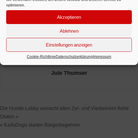
optimieren.
Posted in
Allgemein
•
2 Kommentare
Akzeptieren
Ablehnen
Einstellungen anzeigen
Cookie-Richtlinie
Datenschutzerklärung
Impressum
Jule Thumser
Die Hunde-Lobby wünscht allen Zei- und Vierbeinern frohe
Ostern »
« KaifuDogs starten Bürgerbegehren