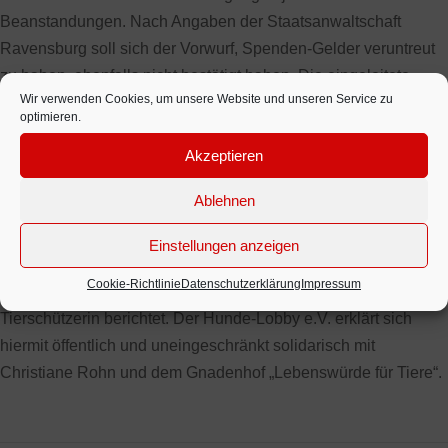
Beanstandungen. Nach Angaben der Staatsanwaltschaft
Ravensburg soll sich der Vorwurf, Spenden-Gelder veruntreut
zu haben, ebenfalls nicht bestätigt haben. Die eingeleitete
Wir verwenden Cookies, um unsere Website und unseren Service zu
Polizei-Aktion erregte in der Öffentlichkeit viel Aufsehen und
optimieren.
man braucht nicht viel Phantasie, um sich auszumalen, dass
Akzeptieren
der damit zusammenhängende Ausfall von Spenden sehr
schnell zum Kollaps dieses einzigartigen Tierschutz-Projektes
Ablehnen
führen könnte.
Inzwischen hat sich ein Solidar-Kreis PRO Gnadenhof
Einstellungen anzeigen
Christiane Rohn gebildet, der unter www.pro-gnadenhof-
Cookie-Richtlinie
Datenschutzerklärung
Impressum
rohn.de ausführlich über die Kampagne gegen die vorbildliche
Tierschützerin berichtet. Der Hunde-Lobby e.V. erklärt sich
hiermit öffentlich und uneingeschränkt solidarisch mit
Christiane Rohn und dem Gnadenhof „Lebenswürde für Tiere“.