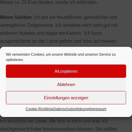
Monat ca. 20 Euro kosten, würde ich erblinden.
Meine Stärken
: Ich bin ein freundlicher, gemütlicher und
verträglicher Zeitgenosse. Ich verstehe mich sehr gut mit
anderen Hunden und sogar mit Katzen. Ich kann
ausgezeichnet an der Leine gehen und höre auf meinen
Namen. Ich lasse mich gerne bürsten; Autofahren finde ich
Wir verwenden Cookies, um unsere Website und unseren Service zu
auch gut.
optimieren.
Akzeptieren
Meine Schwächen
: Sitz, Platz, Bleib hat man mit mir nicht
geübt. Gelegentlich fühle ich mich noch unsicher. Eine
Ablehnen
Hundeschule wäre sicher nicht schlecht.
Einstellungen anzeigen
Mein Traumzuhause
Cookie-Richtlinie
Datenschutzerklärung
Impressum
Ich wünsche mir Leute, die sich in mich und was ich
durchgemacht habe hineinversetzen können. Sie sollten