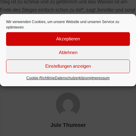
Steg ist zu schmal und zu gefährlich und das Wasser ist am
Ende des Steges einfach schon zu tief“, sagt Jennifer und sorgt
sich dabei nicht nur um kleine Hunde, sondern auch um Kinder,
Wir verwenden Cookies, um unsere Website und unseren Service zu
für die das Terrain genauso gefährlich ist.
optimieren.
Akzeptieren
Hundestrand am Brodtner Steilufer
Ablehnen
Posted in
Allgemein
,
Freilaufflächen
•
3 Kommentare
Einstellungen anzeigen
Cookie-Richtlinie
Datenschutzerklärung
Impressum
Jule Thumser