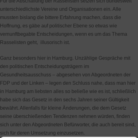
Für die Abschaffung der Rasselisten setzen sich bundesweit
unterschiedlichste Vereine und Organisationen ein. Alle
mussten bislang die bittere Erfahrung machen, dass die
Hoffnung, es gäbe auf politischer Ebene so etwas wie
vernunftbegabte Entscheidungen, wenn es um das Thema
Rasselisten geht, illusorisch ist.
Ganz besonders hier in Hamburg. Unzählige Gespräche mit
den politischen Entscheidungsträgern im
Gesundheitsausschuss – abgesehen von Abgeordneten der
FDP und der Linken – legen den Schluss nahe, dass man hier
in Hamburg am liebsten alles so beließe wie es ist, schließlich
habe sich das Gesetz in den sechs Jahren seiner Gültigkeit
bewährt. Allenfalls für kleine Änderungen, die dem Gesetz
seine überschießenden Tendenzen nehmen würden, finden
sich unter den Abgeordneten Befürworter, die auch bereit sind,
sich für deren Umsetzung einzusetzen.