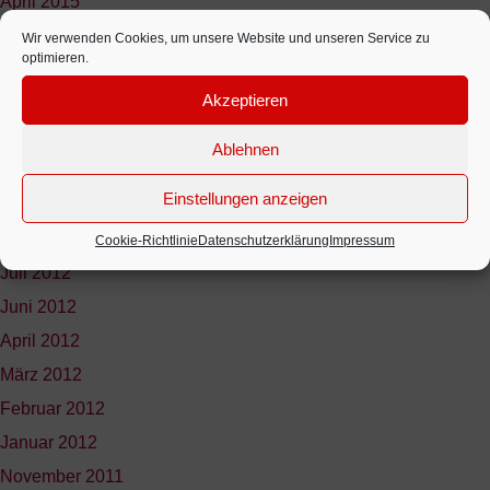
April 2015
November 2014
Wir verwenden Cookies, um unsere Website und unseren Service zu
optimieren.
September 2014
Akzeptieren
Oktober 2013
November 2012
Ablehnen
Oktober 2012
Einstellungen anzeigen
September 2012
August 2012
Cookie-Richtlinie
Datenschutzerklärung
Impressum
Juli 2012
Juni 2012
April 2012
März 2012
Februar 2012
Januar 2012
November 2011