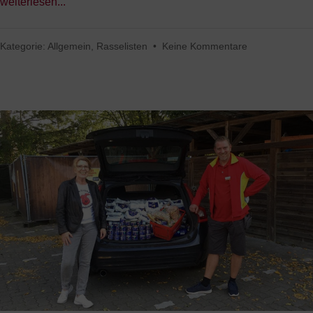
weiterlesen...
Kategorie:
Allgemein
,
Rasselisten
•
Keine Kommentare