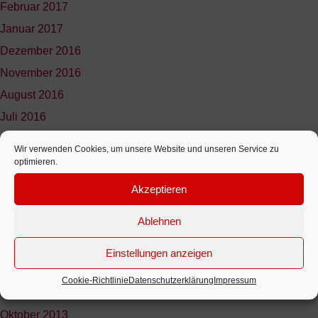
Februar 2017
Januar 2017
Dezember 2016
November 2016
August 2016
Juli 2016
Juni 2016
Wir verwenden Cookies, um unsere Website und unseren Service zu
April 2016
optimieren.
März 2016
Akzeptieren
Februar 2016
Ablehnen
Oktober 2015
April 2015
Einstellungen anzeigen
November 2014
Cookie-Richtlinie
Datenschutzerklärung
Impressum
September 2014
Oktober 2013