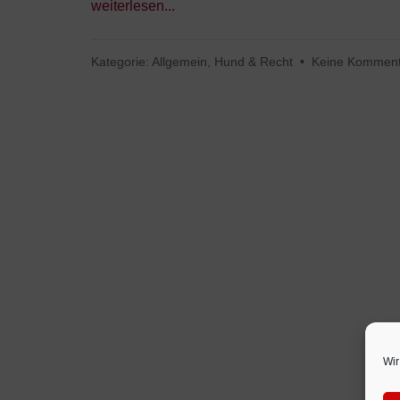
weiterlesen...
Kategorie:
Allgemein
,
Hund & Recht
•
Keine Kommen
Wir