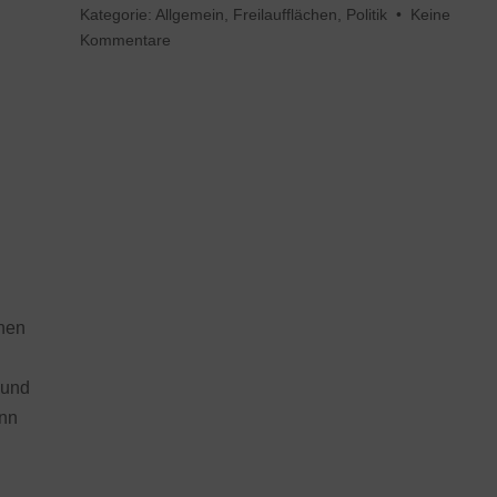
Kategorie:
Allgemein
,
Freilaufflächen
,
Politik
•
Keine
Kommentare
inen
 und
enn