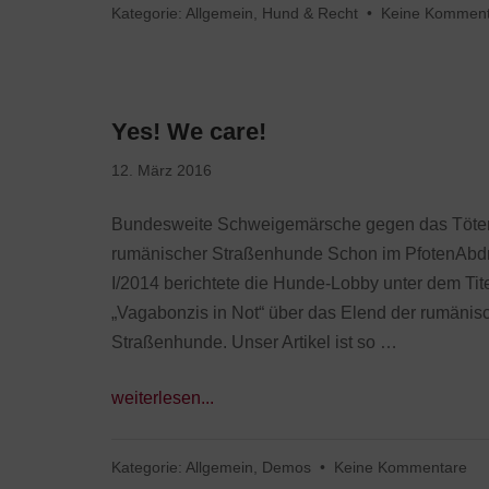
Kategorie:
Allgemein
,
Hund & Recht
•
Keine Kommen
Yes! We care!
12. März 2016
Bundesweite Schweigemärsche gegen das Töte
rumänischer Straßenhunde Schon im PfotenAbd
I/2014 berichtete die Hunde-Lobby unter dem Tit
„Vagabonzis in Not“ über das Elend der rumänis
Straßenhunde. Unser Artikel ist so …
weiterlesen...
Kategorie:
Allgemein
,
Demos
•
Keine Kommentare